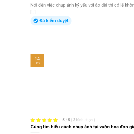
Nói đến việc chụp ảnh kỷ yếu với áo dài thì có lẽ kh
[...]
Đã kiểm duyệt
14
Th2
5
/
5
(
2
bình chọn
)
Cùng tìm hiểu cách chụp ảnh tại vườn hoa đơn gi