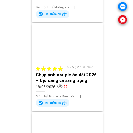
Đại nội Huế không chỉ [...]
Đã kiểm duyệt
5
/
5
(
2
bình chọn
)
Chụp ảnh couple áo dài 2026
– Dịu dàng và sang trọng
18/05/2026
22
Mùa Tết Nguyên Đán luôn [...]
Đã kiểm duyệt