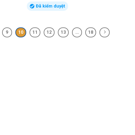
Đã kiểm duyệt
9
10
11
12
13
…
18