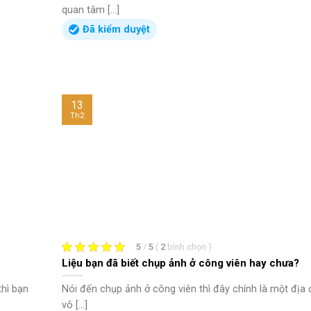
quan tâm [...]
Đã kiểm duyệt
13
Th2
5
/
5
(
2
bình chọn
)
Liệu bạn đã biết chụp ảnh ở công viên hay chưa?
thì bạn
Nói đến chụp ảnh ở công viên thì đây chính là một địa
vô [...]