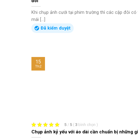
đôi
Khi chụp ảnh cưới tại phim trường thì các cặp đôi có 
mái [...]
Đã kiểm duyệt
15
Th2
5
/
5
(
3
bình chọn
)
Chụp ảnh kỷ yếu với áo dài cần chuẩn bị những g