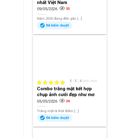
nhất Việt Nam
09/05/2026
33
Năm 2026 đang đến gần [...]
Đã kiểm duyệt
5
/
5
(
6
bình chọn
)
Combo trăng mật kết hợp
chụp ảnh cưới đẹp như mơ
05/05/2026
24
Trăng mật là thời điểm [...]
Đã kiểm duyệt