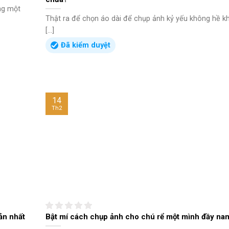
ông một
Thật ra để chọn áo dài để chụp ảnh kỷ yếu không hề k
[...]
Đã kiểm duyệt
14
Th2
ản nhất
Bật mí cách chụp ảnh cho chú rể một mình đầy nam