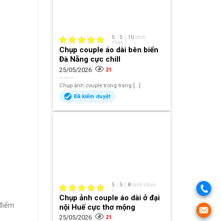
5
/
5
(
10
bình
chọn
)
Chụp couple áo dài bên biển
Đà Nẵng cực chill
25/05/2026
21
Chụp ảnh couple trong trang [...]
Đã kiểm duyệt
5
/
5
(
8
bình chọn
)
Chụp ảnh couple áo dài ở đại
 điểm
nội Huế cực thơ mộng
25/05/2026
21