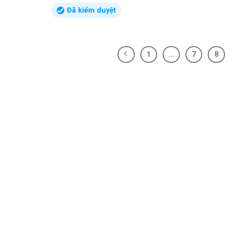
Đã kiểm duyệt
1
…
7
8