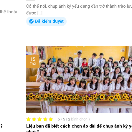
Có thể nói, chụp ảnh kỷ yếu đang dần trở thành trào lư
thể thoải
được [...]
Đã kiểm duyệt
15
Th2
5
/
5
(
2
bình chọn
)
ì?
Liệu bạn đã biết cách chọn áo dài để chụp ảnh kỷ 
chưa?