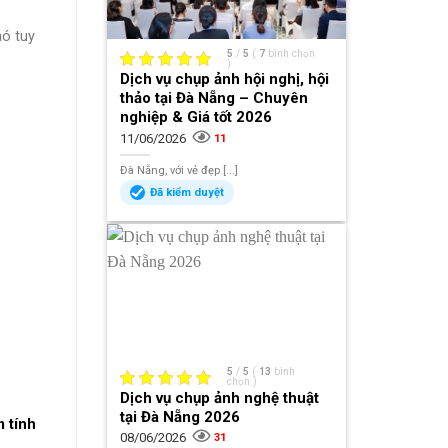
hó tuy
5
/
5
(
7
bình chọn
)
Dịch vụ chụp ảnh hội nghị, hội
thảo tại Đà Nẵng – Chuyên
nghiệp & Giá tốt 2026
11/06/2026
11
Đà Nẵng, với vẻ đẹp [...]
Đã kiểm duyệt
5
/
5
(
13
bình
chọn
)
Dịch vụ chụp ảnh nghệ thuật
tại Đà Nẵng 2026
 tính
08/06/2026
31