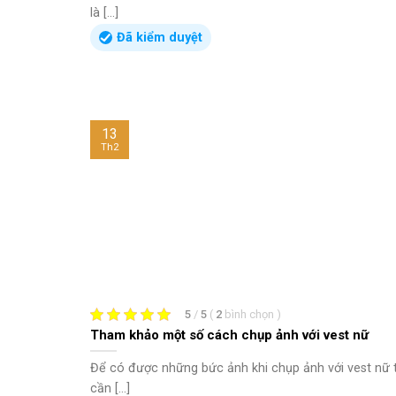
là [...]
Đã kiểm duyệt
13
Th2
5
/
5
(
2
bình chọn
)
Tham khảo một số cách chụp ảnh với vest nữ
Để có được những bức ảnh khi chụp ảnh với vest nữ 
cần [...]