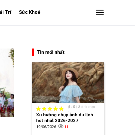
ải Trí
Sức Khoẻ
Tin mới nhất
5
/
5
(
2
bình chọn
)
Xu hướng chụp ảnh du lịch
hot nhất 2026-2027
19/06/2026
11