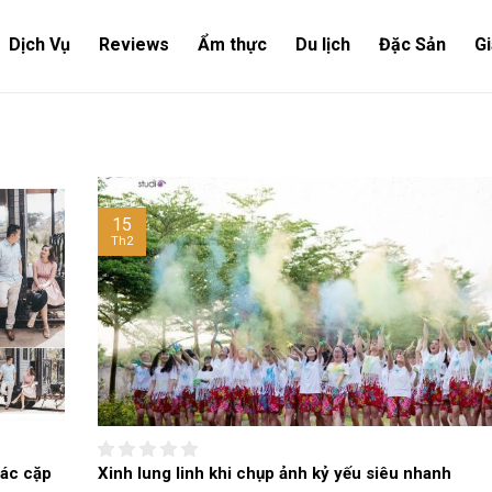
Dịch Vụ
Reviews
Ẩm thực
Du lịch
Đặc Sản
Gi
15
Th2
các cặp
Xinh lung linh khi chụp ảnh kỷ yếu siêu nhanh