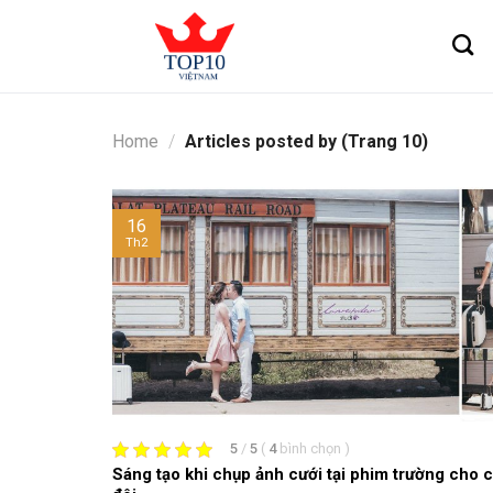
Skip
to
content
Home
/
Articles posted by (Trang 10)
16
Th2
5
/
5
(
4
bình chọn
)
Sáng tạo khi chụp ảnh cưới tại phim trường cho 