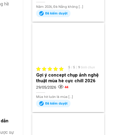
ng hề
Năm 2026, Đà Nẵng không [...]
Đã kiểm duyệt
5
/
5
(
9
bình chọn
)
Gợi ý concept chụp ảnh nghệ
thuật mùa hè cực chill 2026
29/05/2026
44
Mùa hè luôn là mùa [...]
Đã kiểm duyệt
 dẫn
được sự