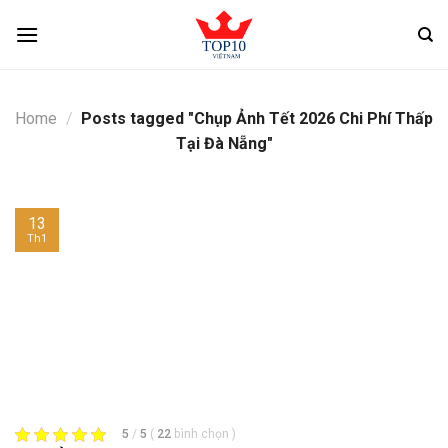
Skip
to
content
Home
/
Posts tagged "Chụp Ảnh Tết 2026 Chi Phí Thấp
Tại Đà Nẵng"
13
Th1
5
/
5
(
22
bình chọn
)