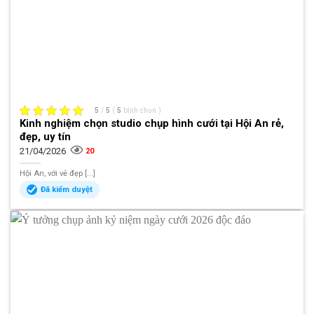
5
/
5
(
5
bình chọn
)
Kinh nghiệm chọn studio chụp hình cưới tại Hội An rẻ,
đẹp, uy tín
21/04/2026
20
Hội An, với vẻ đẹp [...]
Đã kiểm duyệt