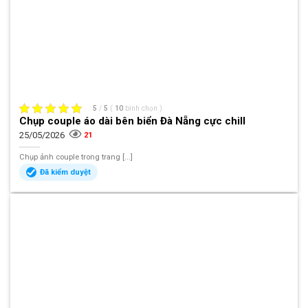
5
/
5
(
10
bình chọn
)
Chụp couple áo dài bên biển Đà Nẵng cực chill
25/05/2026
21
Chụp ảnh couple trong trang [...]
Đã kiểm duyệt