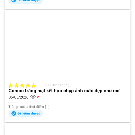
Đã kiểm duyệt
5
/
5
(
6
bình chọn
)
Combo trăng mật kết hợp chụp ảnh cưới đẹp như mơ
05/05/2026
23
Trăng mật là thời điểm [...]
Đã kiểm duyệt