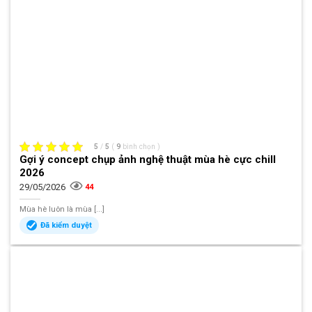
5
/
5
(
9
bình chọn
)
Gợi ý concept chụp ảnh nghệ thuật mùa hè cực chill
2026
29/05/2026
44
Mùa hè luôn là mùa [...]
Đã kiểm duyệt