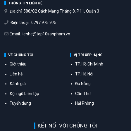
THÔNG TIN LIÊN HỆ
Địa chỉ: 588/C2 Cách Mạng Tháng 8, P.11, Quận 3
Điện thoại : 0797.975.975
Email: lienhe@top10sanpham.vn
VỀ CHÚNG TÔI
VỊ TRÍ XẾP HẠNG
Giới thiệu
TP. Hồ Chí Minh
Liên hệ
TP. Hà Nội
Đánh giá
Đà Nẵng
Đội ngũ biên tập
Cần Thơ
Tuyển dụng
Hải Phòng
KẾT NỐI VỚI CHÚNG TÔI