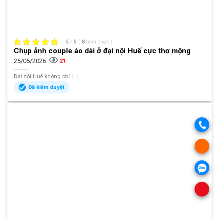
5
/
5
(
8
bình chọn
)
Chụp ảnh couple áo dài ở đại nội Huế cực thơ mộng
25/05/2026
21
Đại nội Huế không chỉ [...]
Đã kiểm duyệt