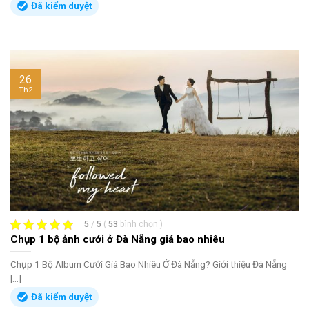
Đã kiểm duyệt
26
Th2
5
/
5
(
53
bình chọn
)
Chụp 1 bộ ảnh cưới ở Đà Nẵng giá bao nhiêu
Chụp 1 Bộ Album Cưới Giá Bao Nhiêu Ở Đà Nẵng? Giới thiệu Đà Nẵng
[...]
Đã kiểm duyệt