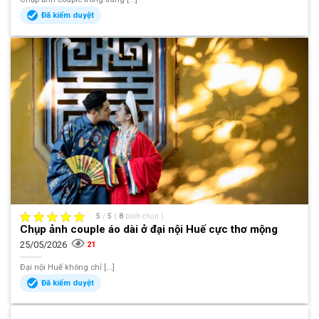
Đã kiểm duyệt
5
/
5
(
8
bình chọn
)
Chụp ảnh couple áo dài ở đại nội Huế cực thơ mộng
25/05/2026
21
Đại nội Huế không chỉ [...]
Đã kiểm duyệt