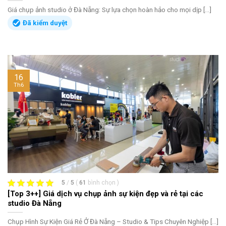
Giá chụp ảnh studio ở Đà Nẵng: Sự lựa chọn hoàn hảo cho mọi dịp [...]
Đã kiểm duyệt
16
Th6
5
/
5
(
61
bình chọn
)
[Top 3++] Giá dịch vụ chụp ảnh sự kiện đẹp và rẻ tại các
studio Đà Nẵng
Chụp Hình Sự Kiện Giá Rẻ Ở Đà Nẵng – Studio & Tips Chuyên Nghiệp [...]