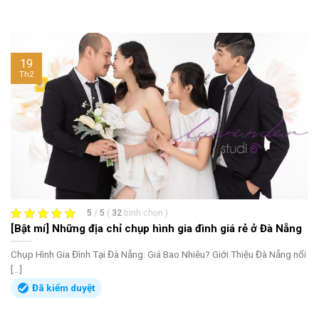
19
Th2
5
/
5
(
32
bình chọn
)
[Bật mí] Những địa chỉ chụp hình gia đình giá rẻ ở Đà Nẵng
Chụp Hình Gia Đình Tại Đà Nẵng: Giá Bao Nhiêu? Giới Thiệu Đà Nẵng nổi
[...]
Đã kiểm duyệt