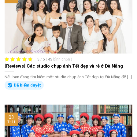
5
/
5
(
45
bình chọn
)
[Reviews] Các studio chụp ảnh Tết đẹp và rẻ ở Đà Nẵng
Nếu bạn đang tìm kiếm một studio chụp ảnh Tết đẹp tại Đà Nẵng để [...]
Đã kiểm duyệt
03
Th11