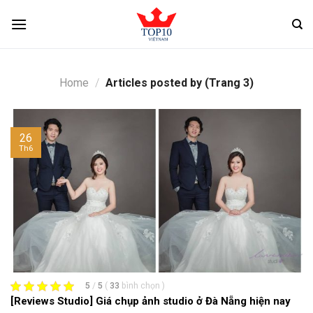
Skip
to
content
Home
/
Articles posted by (Trang 3)
26
Th6
5
/
5
(
33
bình chọn
)
[Reviews Studio] Giá chụp ảnh studio ở Đà Nẵng hiện nay