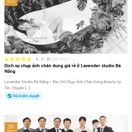
Th12
5
/
5
(
25
bình chọn
)
Dịch vụ chụp ảnh chân dung giá rẻ ở Lavender studio Đà
Nẵng
Lavender Studio Đà Nẵng – Địa Chỉ Chụp Ảnh Chân Dung Beauty Uy
Tín, Chuyên [...]
Đã kiểm duyệt
20
Th12