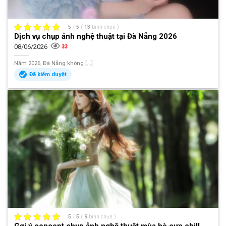
5
/
5
(
13
bình chọn
)
Dịch vụ chụp ảnh nghệ thuật tại Đà Nẵng 2026
08/06/2026
33
Năm 2026, Đà Nẵng không [...]
Đã kiểm duyệt
5
/
5
(
9
bình chọn
)
Gợi ý concept chụp ảnh nghệ thuật mùa hè cực chill