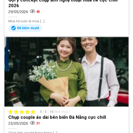
2026
29/05/2026
45
Mùa hè luôn là mùa [...]
Đã kiểm duyệt
5
/
5
(
10
bình chọn
)
Chụp couple áo dài bên biển Đà Nẵng cực chill
25/05/2026
21
Chụp ảnh couple trong trang [...]