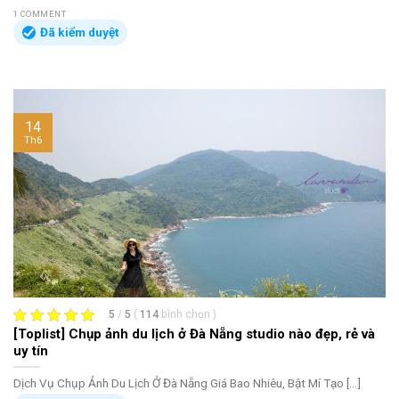
1 COMMENT
Đã kiểm duyệt
14
Th6
5
/
5
(
114
bình chọn
)
[Toplist] Chụp ảnh du lịch ở Đà Nẵng studio nào đẹp, rẻ và
uy tín
Dịch Vụ Chụp Ảnh Du Lịch Ở Đà Nẵng Giá Bao Nhiêu, Bật Mí Tạo [...]