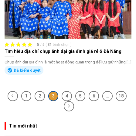
5
/
5
(
31
bình chọn
)
Tìm hiểu địa chỉ chụp ảnh đại gia đình giá rẻ ở Đà Nẵng
Chụp ảnh đại gia đình là một hoạt động quan trọng để lưu giữ những [...]
Đã kiểm duyệt
1
2
3
4
5
6
…
18
Tin mới nhất