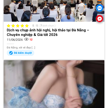
5
/
5
(
7
bình chọn
)
Dịch vụ chụp ảnh hội nghị, hội thảo tại Đà Nẵng –
Chuyên nghiệp & Giá tốt 2026
11/06/2026
12
Đà Nẵng, với vẻ đẹp [...]
Đã kiểm duyệt