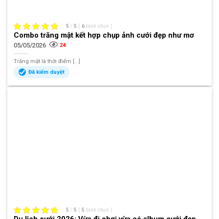
5
/
5
(
6
bình chọn
)
Combo trăng mật kết hợp chụp ảnh cưới đẹp như mơ
05/05/2026
24
Trăng mật là thời điểm [...]
Đã kiểm duyệt
5
/
5
(
5
bình chọn
)
Du lịch cưới 2026: Vừa đi chơi vừa có album cưới đẹp