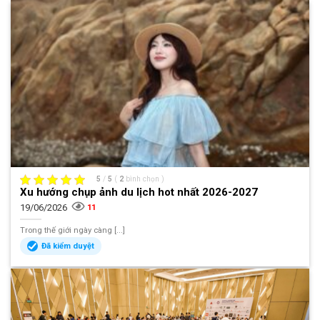
5
/
5
(
2
bình chọn
)
Xu hướng chụp ảnh du lịch hot nhất 2026-2027
19/06/2026
11
Trong thế giới ngày càng [...]
Đã kiểm duyệt