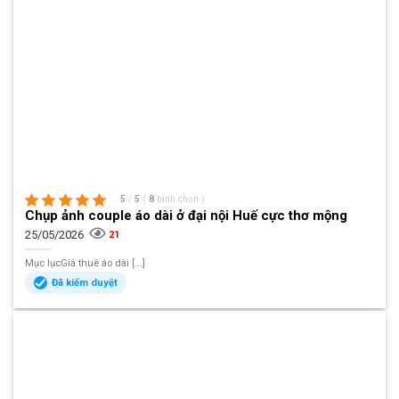
5
/
5
(
8
bình chọn
)
Chụp ảnh couple áo dài ở đại nội Huế cực thơ mộng
25/05/2026
21
Mục lụcGiá thuê áo dài [...]
Đã kiểm duyệt