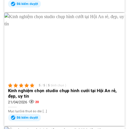
Đã kiểm duyệt
5
/
5
(
5
bình chọn
)
Kinh nghiệm chọn studio chụp hình cưới tại Hội An rẻ,
đẹp, uy tín
21/04/2026
20
Mục lụcGiá thuê áo dài [...]
Đã kiểm duyệt