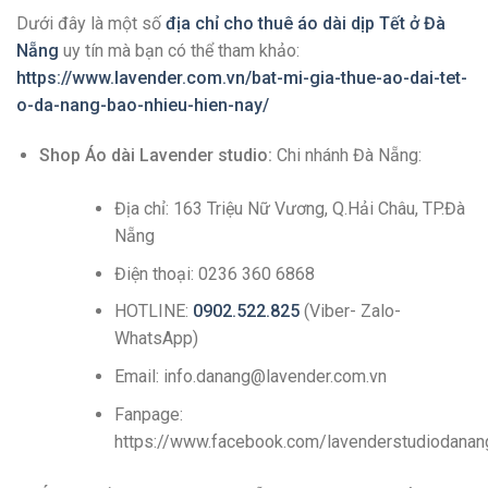
Dưới đây là một số
địa chỉ cho thuê áo dài dịp Tết ở Đà
Nẵng
uy tín mà bạn có thể tham khảo:
https://www.lavender.com.vn/bat-mi-gia-thue-ao-dai-tet-
o-da-nang-bao-nhieu-hien-nay/
Shop Áo dài Lavender studio:
Chi nhánh Đà Nẵng:
Địa chỉ: 163 Triệu Nữ Vương, Q.Hải Châu, TP.Đà
Nẵng
Điện thoại: 0236 360 6868
HOTLINE:
0902.522.825
(Viber- Zalo-
WhatsApp)
Email: info.danang@lavender.com.vn
Fanpage:
https://www.facebook.com/lavenderstudiodanan