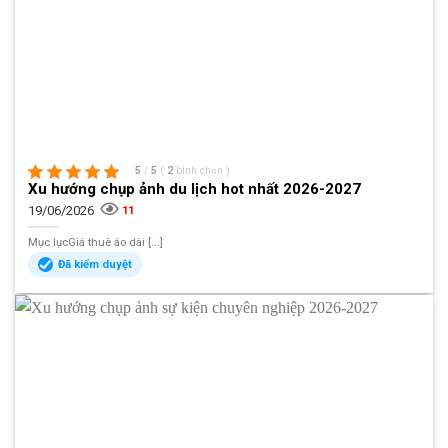
5
/
5
(
2
bình chọn
)
Xu hướng chụp ảnh du lịch hot nhất 2026-2027
19/06/2026
11
Mục lụcGiá thuê áo dài [...]
Đã kiểm duyệt