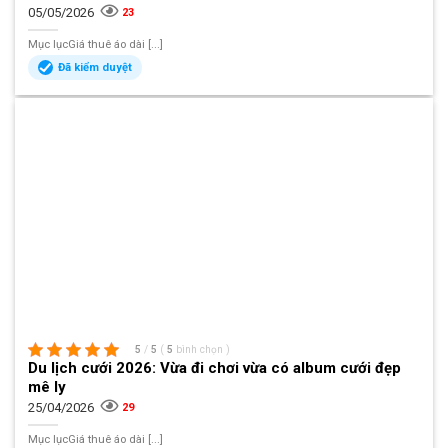
05/05/2026
23
Mục lụcGiá thuê áo dài [...]
Đã kiểm duyệt
5
/
5
(
5
bình chọn
)
Du lịch cưới 2026: Vừa đi chơi vừa có album cưới đẹp
mê ly
25/04/2026
29
Mục lụcGiá thuê áo dài [...]