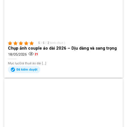
5
/
5
(
2
bình chọn
)
Chụp ảnh couple áo dài 2026 – Dịu dàng và sang trọng
18/05/2026
21
Mục lụcGiá thuê áo dài [...]
Đã kiểm duyệt