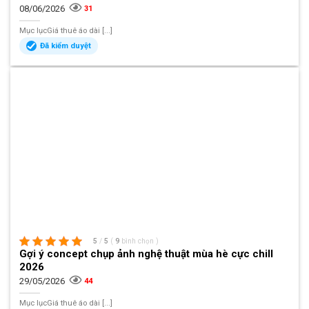
08/06/2026
31
Mục lụcGiá thuê áo dài [...]
Đã kiểm duyệt
5
/
5
(
9
bình chọn
)
Gợi ý concept chụp ảnh nghệ thuật mùa hè cực chill
2026
29/05/2026
44
Mục lụcGiá thuê áo dài [...]