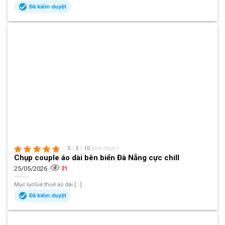
Đã kiểm duyệt
5
/
5
(
10
bình chọn
)
Chụp couple áo dài bên biển Đà Nẵng cực chill
25/05/2026
21
Mục lụcGiá thuê áo dài [...]
Đã kiểm duyệt