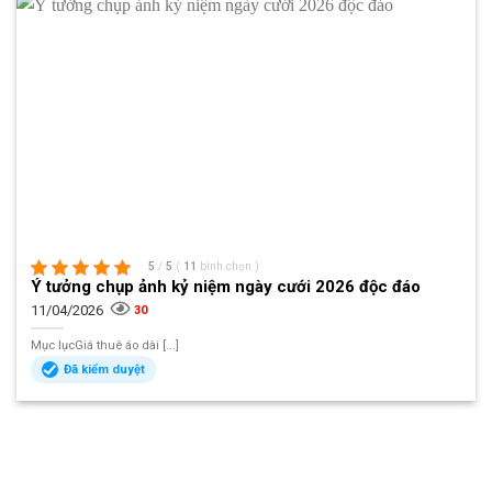
5
/
5
(
11
bình chọn
)
Ý tưởng chụp ảnh kỷ niệm ngày cưới 2026 độc đáo
11/04/2026
30
Mục lụcGiá thuê áo dài [...]
Đã kiểm duyệt