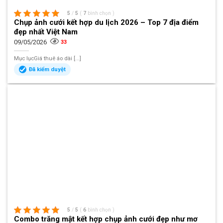
5
/
5
(
7
bình chọn
)
Chụp ảnh cưới kết hợp du lịch 2026 – Top 7 địa điểm
đẹp nhất Việt Nam
09/05/2026
33
Mục lụcGiá thuê áo dài [...]
Đã kiểm duyệt
5
/
5
(
6
bình chọn
)
Combo trăng mật kết hợp chụp ảnh cưới đẹp như mơ