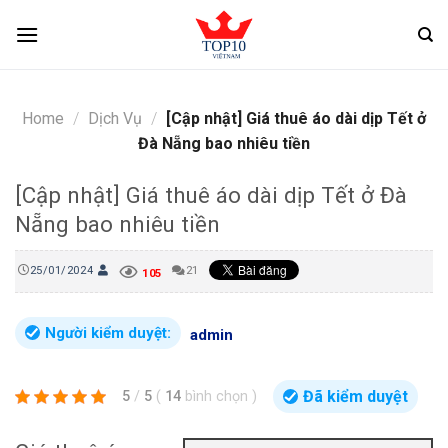
Skip
to
content
Home
/
Dịch Vụ
/
[Cập nhật] Giá thuê áo dài dịp Tết ở
Đà Nẵng bao nhiêu tiền
[Cập nhật] Giá thuê áo dài dịp Tết ở Đà
Nẵng bao nhiêu tiền
25/01/2024
21
105
Người kiểm duyệt:
admin
Đã kiểm duyệt
5
/
5
(
14
bình chọn
)