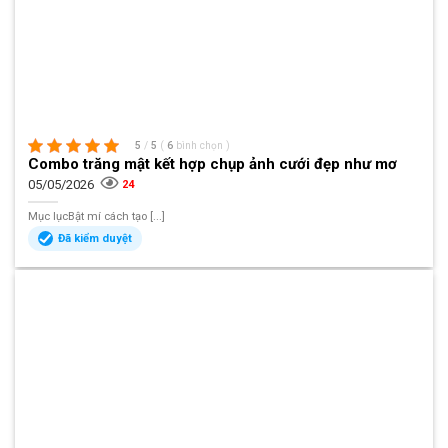
5
/
5
(
6
bình chọn
)
Combo trăng mật kết hợp chụp ảnh cưới đẹp như mơ
05/05/2026
24
Mục lụcBật mí cách tạo [...]
Đã kiểm duyệt