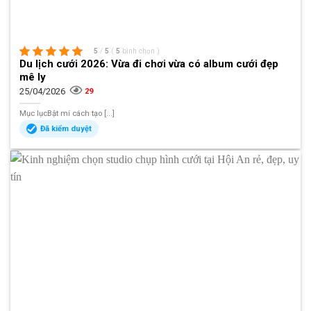
5
/
5
(
5
bình chọn
)
Du lịch cưới 2026: Vừa đi chơi vừa có album cưới đẹp
mê ly
25/04/2026
29
Mục lụcBật mí cách tạo [...]
Đã kiểm duyệt