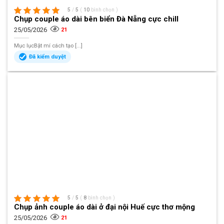
5
/
5
(
10
bình chọn
)
Chụp couple áo dài bên biển Đà Nẵng cực chill
25/05/2026
21
Mục lụcBật mí cách tạo [...]
Đã kiểm duyệt
5
/
5
(
8
bình chọn
)
Chụp ảnh couple áo dài ở đại nội Huế cực thơ mộng
25/05/2026
21