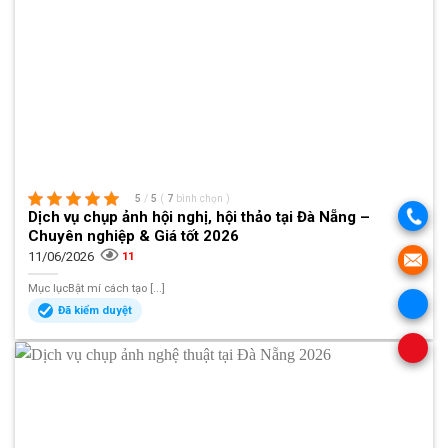
5
/
5
(
7
bình chọn
)
Dịch vụ chụp ảnh hội nghị, hội thảo tại Đà Nẵng –
Chuyên nghiệp & Giá tốt 2026
11/06/2026
11
Mục lụcBật mí cách tạo [...]
Đã kiểm duyệt