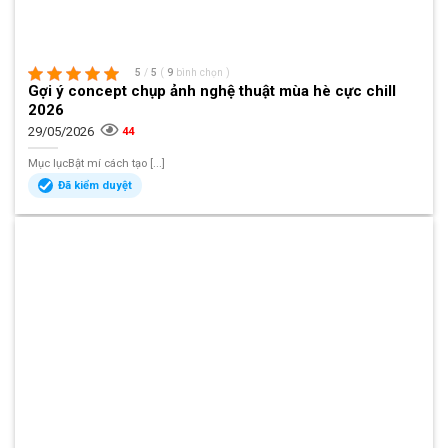
5
/
5
(
9
bình chọn
)
Gợi ý concept chụp ảnh nghệ thuật mùa hè cực chill
2026
29/05/2026
44
Mục lụcBật mí cách tạo [...]
Đã kiểm duyệt