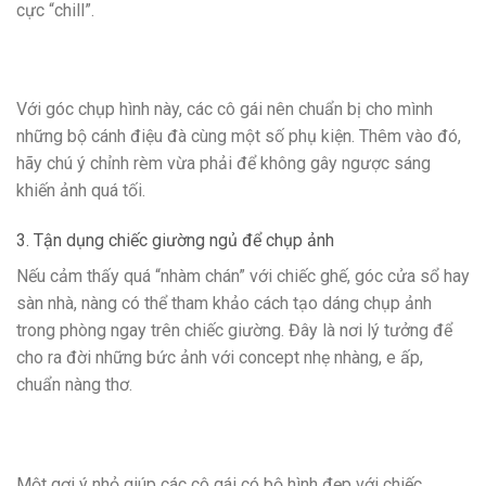
cực “chill”.
Với góc chụp hình này, các cô gái nên chuẩn bị cho mình
những bộ cánh điệu đà cùng một số phụ kiện. Thêm vào đó,
hãy chú ý chỉnh rèm vừa phải để không gây ngược sáng
khiến ảnh quá tối.
3. Tận dụng chiếc giường ngủ để chụp ảnh
Nếu cảm thấy quá “nhàm chán” với chiếc ghế, góc cửa sổ hay
sàn nhà, nàng có thể tham khảo cách tạo dáng chụp ảnh
trong phòng ngay trên chiếc giường. Đây là nơi lý tưởng để
cho ra đời những bức ảnh với concept nhẹ nhàng, e ấp,
chuẩn nàng thơ.
Một gợi ý nhỏ giúp các cô gái có bộ hình đẹp với chiếc