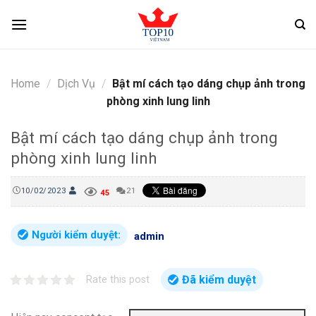
Skip
to
content
Home
/
Dịch Vụ
/
Bật mí cách tạo dáng chụp ảnh trong
phòng xinh lung linh
Bật mí cách tạo dáng chụp ảnh trong
phòng xinh lung linh
10/02/2023
21
45
Người kiểm duyệt:
admin
Đã kiểm duyệt
Rate this post