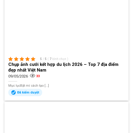
5
/
5
(
7
bình chọn
)
Chụp ảnh cưới kết hợp du lịch 2026 – Top 7 địa điểm
đẹp nhất Việt Nam
09/05/2026
33
Mục lụcBật mí cách tạo [...]
Đã kiểm duyệt