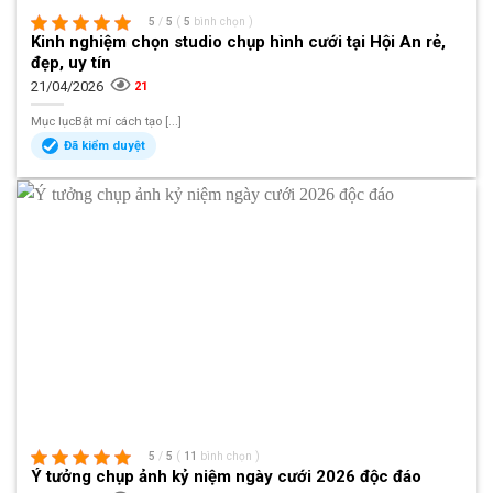
5
/
5
(
5
bình chọn
)
Kinh nghiệm chọn studio chụp hình cưới tại Hội An rẻ,
đẹp, uy tín
21/04/2026
21
Mục lụcBật mí cách tạo [...]
Đã kiểm duyệt
5
/
5
(
11
bình chọn
)
Ý tưởng chụp ảnh kỷ niệm ngày cưới 2026 độc đáo