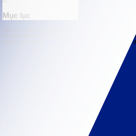
Mục lục
Dịch vụ cho thuê thợ chụp ảnh giá rẻ Hội An cũng trở thành trào 
một cách tự nhiên nhất cho từng trang ảnh của bạn, để những k
nghiệp chưa? Cùng
Top Khám Phá Đà Nẵng
khám phá top 10 đị