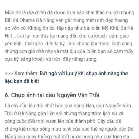
Mặc dù là địa điểm đã được đưa vào khai thác du lịch nhưng
Bãi đá Obama Đà Nẵng vẫn giữ trong mình nét đẹp hoang
sơ vốn có. Không ồn ào, tấp nập như bãi biển Mỹ Khê, Bà Nà
Hill,… trái lại nơi đây lại mang đến cho du khách cảm giác
yên tĩnh , bình yên đến lạ kỳ . Với không khí trong lành cùng
những cơn gió nhè nhẹ và mát dịu của biển bạn sẽ cảm thấy
cực kỳ sảng khoái, và tràn đầy năng lượng.
>>> Xem thêm:
Bất ngờ với lưu ý khi chụp ảnh nàng thơ
liệu bạn đã biết
6. Chụp ảnh tại cầu Nguyễn Văn Trỗi
Là cây cầu lâu đời nhất bắc qua sông Hàn, cầu Nguyễn Văn
Trỗi ở Đà Nẵng gắn liền với những thăng trầm lịch sử và
công cuộc đổi mới vươn lên của thành phố. Cây cầu đã
chứng kiến nhịp sống mưu sinh của bao thế hệ người dân Đà
Nẵng sau ngày thống nhất đất nước cũng như quá trình Đà