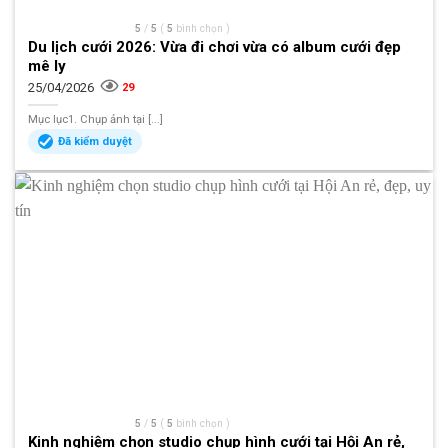
5
/
5
(
5
bình chọn
)
Du lịch cưới 2026: Vừa đi chơi vừa có album cưới đẹp
mê ly
25/04/2026
29
Mục lục1. Chụp ảnh tại [...]
Đã kiểm duyệt
5
/
5
(
5
bình chọn
)
Kinh nghiệm chọn studio chụp hình cưới tại Hội An rẻ,