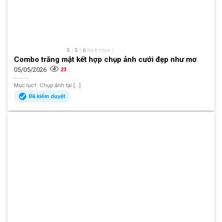
5
/
5
(
6
bình chọn
)
Combo trăng mật kết hợp chụp ảnh cưới đẹp như mơ
05/05/2026
23
Mục lục1. Chụp ảnh tại [...]
Đã kiểm duyệt