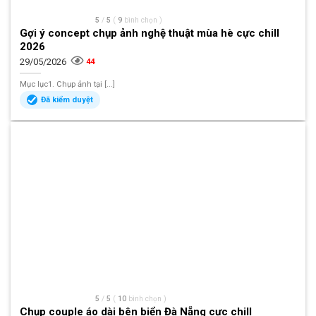
5
/
5
(
9
bình chọn
)
Gợi ý concept chụp ảnh nghệ thuật mùa hè cực chill
2026
29/05/2026
44
Mục lục1. Chụp ảnh tại [...]
Đã kiểm duyệt
5
/
5
(
10
bình chọn
)
Chụp couple áo dài bên biển Đà Nẵng cực chill