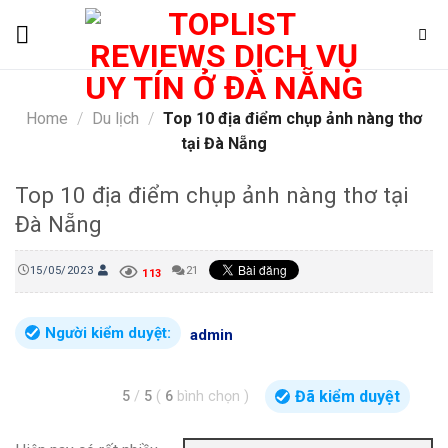
Skip
to
content
Home
/
Du lịch
/
Top 10 địa điểm chụp ảnh nàng thơ
tại Đà Nẵng
Top 10 địa điểm chụp ảnh nàng thơ tại
Đà Nẵng
15/05/2023
21
113
Người kiểm duyệt:
admin
Đã kiểm duyệt
5
/
5
(
6
bình chọn
)