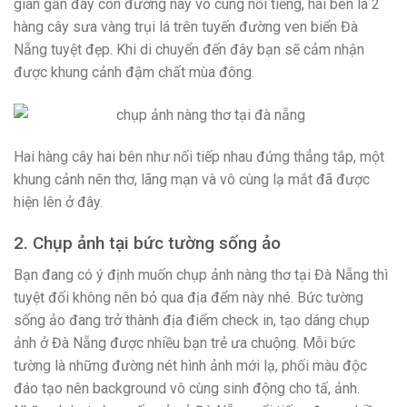
gian gần đây con đường này vô cùng nổi tiếng, hai bên là 2
hàng cây sưa vàng trụi lá trên tuyến đường ven biển Đà
Nẵng tuyệt đẹp. Khi di chuyển đến đây bạn sẽ cảm nhận
được khung cảnh đậm chất mùa đông.
Hai hàng cây hai bên như nối tiếp nhau đứng thẳng tắp, một
khung cảnh nên thơ, lãng mạn và vô cùng lạ mắt đã được
hiện lên ở đây.
2. Chụp ảnh tại bức tường sống ảo
Bạn đang có ý định muốn chụp ảnh nàng thơ tại Đà Nẵng thì
tuyệt đối không nên bỏ qua địa đểm này nhé. Bức tường
sống ảo đang trở thành địa điểm check in, tạo dáng chụp
ảnh ở Đà Nẵng được nhiều bạn trẻ ưa chuộng. Mỗi bức
tường là những đường nét hình ảnh mới lạ, phối màu độc
đáo tạo nên background vô cùng sinh động cho tấ, ảnh.