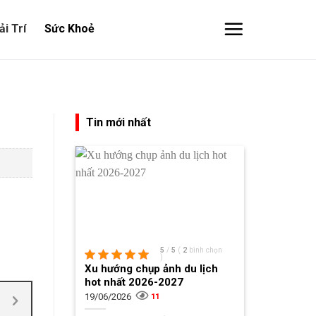
ải Trí
Sức Khoẻ
Tin mới nhất
5
/
5
(
2
bình chọn
)
Xu hướng chụp ảnh du lịch
hot nhất 2026-2027
19/06/2026
11