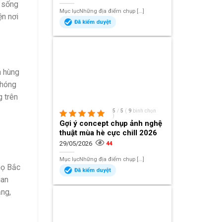
c sống
Mục lụcNhững địa điểm chụp [...]
ện nơi
Đã kiểm duyệt
n hùng
phóng
g trên
5
/
5
(
9
bình chọn
)
Gợi ý concept chụp ảnh nghệ
thuật mùa hè cực chill 2026
29/05/2026
44
Mục lụcNhững địa điểm chụp [...]
họ Bắc
Đã kiểm duyệt
ian
ắng,