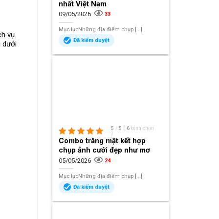
nhất Việt Nam
09/05/2026
33
Mục lụcNhững địa điểm chụp [...]
ch vụ
Đã kiểm duyệt
i dưới
5
/
5
(
6
bình chọn
)
Combo trăng mật kết hợp
chụp ảnh cưới đẹp như mơ
05/05/2026
24
Mục lụcNhững địa điểm chụp [...]
Đã kiểm duyệt