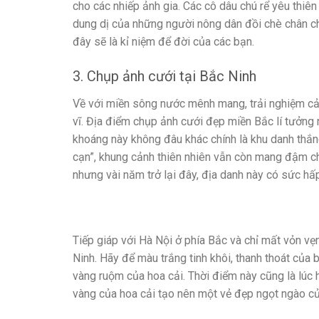
cho các nhiếp ảnh gia. Các cô dâu chú rể yêu thiê
dung dị của những người nông dân đồi chè chân c
đây sẽ là kỉ niệm để đời của các bạn.
3. Chụp ảnh cưới tại Bắc Ninh
Về với miền sông nước mênh mang, trải nghiệm cảm 
vĩ. Địa điểm chụp ảnh cưới đẹp miền Bắc lí tưởn
khoáng này không đâu khác chính là khu danh thắn
cạn”, khung cảnh thiên nhiên vẫn còn mang đậm ch
nhưng vài năm trở lại đây, địa danh này có sức hấp
Tiếp giáp với Hà Nội ở phía Bắc và chỉ mất vỏn vẹ
Ninh. Hãy để màu trắng tinh khôi, thanh thoát của
vàng ruộm của hoa cải. Thời điểm này cũng là lúc 
vàng của hoa cải tạo nên một vẻ đẹp ngọt ngào củ