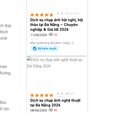
5
/
5
(
7
bình chọn
)
Dịch vụ chụp ảnh hội nghị, hội
thảo tại Đà Nẵng – Chuyên
ưới đẹp
nghiệp & Giá tốt 2026
thích
11/06/2026
11
 phát
Mục lụcNhững địa điểm chụp [...]
Đã kiểm duyệt
hiên
 Mường,
.
5
/
5
(
13
bình
chọn
)
Dịch vụ chụp ảnh nghệ thuật
 Bắc
tại Đà Nẵng 2026
t tận
08/06/2026
31