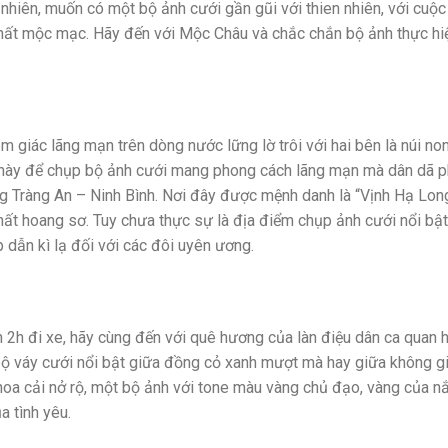
n nhiên, muốn có một bộ ảnh cưới gần gũi với thien nhiên, với cuộ
hất mộc mạc. Hãy đến với Mộc Châu và chắc chắn bộ ảnh thực hi
giác lãng mạn trên dòng nước lững lờ trôi với hai bên là núi no
g này để chụp bộ ảnh cưới mang phong cách lãng mạn mà dân dã 
g Tràng An – Ninh Bình. Nơi đây được mệnh danh là “Vịnh Hạ Lon
ất hoang sơ. Tuy chưa thực sự là địa điểm chụp ảnh cưới nổi bật
 dẫn kì lạ đối với các đôi uyên ương.
n 2h đi xe, hãy cùng đến với quê hương của làn điệu dân ca quan 
 bộ váy cưới nổi bật giữa đồng cỏ xanh mượt mà hay giữa không g
hoa cải nở rộ, một bộ ảnh với tone màu vàng chủ đạo, vàng của n
a tình yêu.