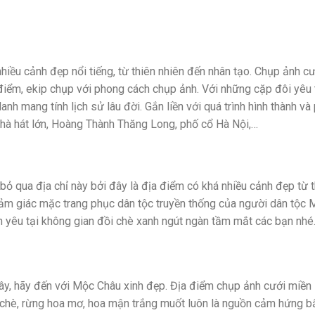
 nhiều cảnh đẹp nổi tiếng, từ thiên nhiên đến nhân tạo. Chụp ảnh c
a điểm, ekip chụp với phong cách chụp ảnh. Với những cặp đôi yêu 
h mang tính lịch sử lâu đời. Gắn liền với quá trình hình thành và
nhà hát lớn, Hoàng Thành Thăng Long, phố cổ Hà Nội,…
ỏ qua địa chỉ này bởi đây là địa điểm có khá nhiều cảnh đẹp từ t
cảm giác mặc trang phục dân tộc truyền thống của người dân tộc
h yêu tại không gian đồi chè xanh ngút ngàn tầm mắt các bạn nhé
 Tây, hãy đến với Mộc Châu xinh đẹp. Địa điểm chụp ảnh cưới miền
 chè, rừng hoa mơ, hoa mận trắng muốt luôn là nguồn cảm hứng bấ