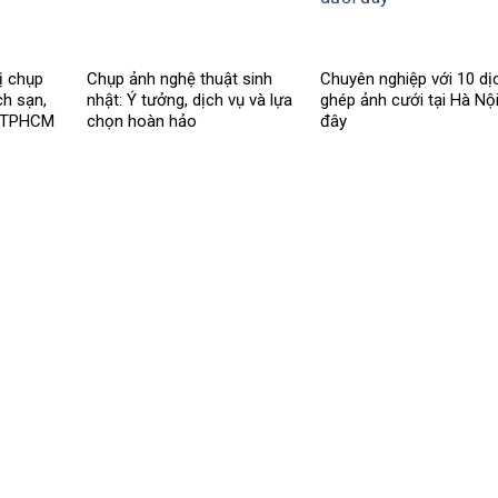
ị chụp
Chụp ảnh nghệ thuật sinh
Chuyên nghiệp với 10 dị
ch sạn,
nhật: Ý tưởng, dịch vụ và lựa
ghép ảnh cưới tại Hà Nộ
ại TPHCM
chọn hoàn hảo
đây