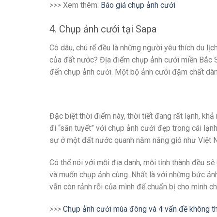
>>> Xem thêm:
Báo giá chụp ảnh cưới
4. Chụp ảnh cưới tại Sapa
Cô dâu, chú rể đều là những người yêu thích du lị
của đất nước? Địa điểm chụp ảnh cưới miền Bắc S
đến chụp ảnh cưới. Một bộ ảnh cưới đậm chất dân 
Đặc biệt thời điểm này, thời tiết đang rất lạnh, kh
đi “săn tuyết” với chụp ảnh cưới đẹp trong cái lạn
sự ở một đất nước quanh năm nắng gió như Việt 
Có thể nói với mỗi địa danh, mỗi tỉnh thành đều s
và muốn chụp ảnh cùng. Nhất là với những bức ảnh 
vẫn còn rảnh rỗi của mình để chuẩn bị cho mình c
>>>
Chụp ảnh cưới mùa đông và 4 vấn đề không t