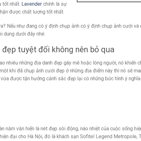
 tốt nhất.
Lavender
chính là sự
ận được chất lượng tốt nhất.
ưa? Nếu như đang có ý định chụp ảnh có ý định chụp ảnh cưới và
ội dung dưới đây nhé.
 đẹp tuyệt đối không nên bỏ qua
 bao nhiêu những địa danh đẹp gây mê hoặc lòng người, nó khiến c
 một khi đã chụp ảnh cưới đẹp ở những địa điểm này thì nó sẽ ma
h vừa được tận hưởng cảnh sắc đẹp lại có những bức hình ý nghĩa 
n năm văn hiến là nét đẹp sôi động, náo nhiệt của cuộc sống hiệ
iện đại cho Hà Nội, đó là khách sạn Sofitel Legend Metropole, 