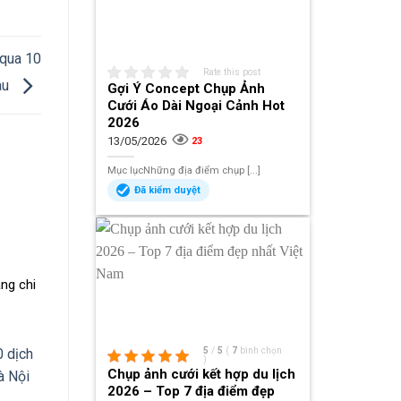
 qua 10
Rate this post
au
Gợi Ý Concept Chụp Ảnh
Cưới Áo Dài Ngoại Cảnh Hot
2026
13/05/2026
23
Mục lụcNhững địa điểm chụp [...]
Đã kiểm duyệt
ẵng chi
5
/
5
(
7
bình chọn
)
Chụp ảnh cưới kết hợp du lịch
2026 – Top 7 địa điểm đẹp