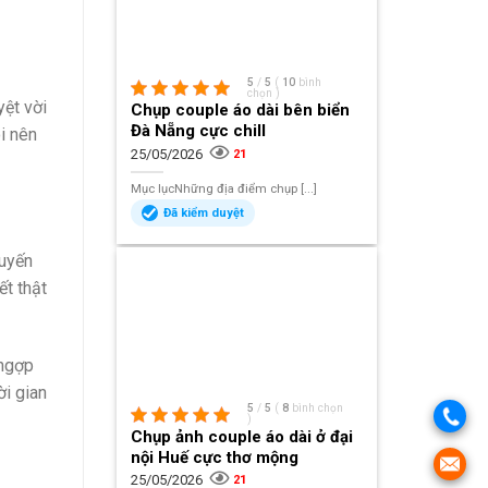
5
/
5
(
10
bình
chọn
)
yệt vời
Chụp couple áo dài bên biển
Đà Nẵng cực chill
i nên
25/05/2026
21
Mục lụcNhững địa điểm chụp [...]
Đã kiểm duyệt
huyến
ết thật
 ngợp
ời gian
5
/
5
(
8
bình chọn
)
Chụp ảnh couple áo dài ở đại
nội Huế cực thơ mộng
25/05/2026
21