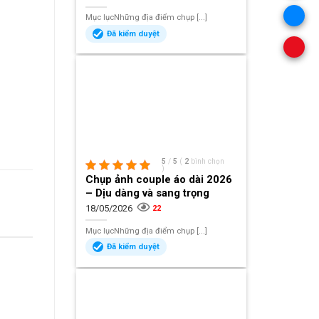
Mục lụcNhững địa điểm chụp [...]
Đã kiểm duyệt
5
/
5
(
2
bình chọn
)
Chụp ảnh couple áo dài 2026
– Dịu dàng và sang trọng
18/05/2026
22
Mục lụcNhững địa điểm chụp [...]
Đã kiểm duyệt