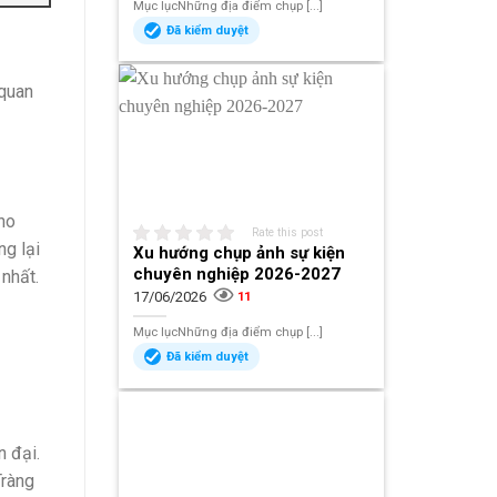
Mục lụcNhững địa điểm chụp [...]
Đã kiểm duyệt
 quan
ho
Rate this post
ng lại
Xu hướng chụp ảnh sự kiện
chuyên nghiệp 2026-2027
nhất.
17/06/2026
11
Mục lụcNhững địa điểm chụp [...]
Đã kiểm duyệt
n đại.
Tràng