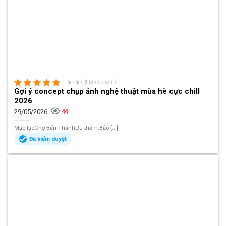
5
/
5
(
9
bình chọn
)
Gợi ý concept chụp ảnh nghệ thuật mùa hè cực chill
2026
29/05/2026
44
Mục lụcChợ Bến ThànhƯu điểm:Bảo [...]
Đã kiểm duyệt