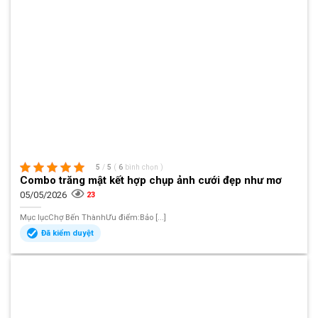
5
/
5
(
6
bình chọn
)
Combo trăng mật kết hợp chụp ảnh cưới đẹp như mơ
05/05/2026
23
Mục lụcChợ Bến ThànhƯu điểm:Bảo [...]
Đã kiểm duyệt