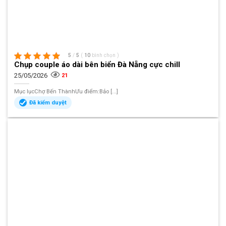
5
/
5
(
10
bình chọn
)
Chụp couple áo dài bên biển Đà Nẵng cực chill
25/05/2026
21
Mục lụcChợ Bến ThànhƯu điểm:Bảo [...]
Đã kiểm duyệt