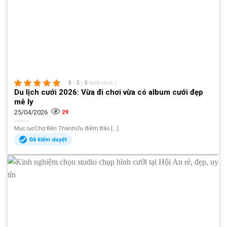
5
/
5
(
5
bình chọn
)
Du lịch cưới 2026: Vừa đi chơi vừa có album cưới đẹp
mê ly
25/04/2026
29
Mục lụcChợ Bến ThànhƯu điểm:Bảo [...]
Đã kiểm duyệt