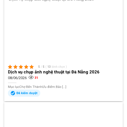
5
/
5
(
13
bình chọn
)
Dịch vụ chụp ảnh nghệ thuật tại Đà Nẵng 2026
08/06/2026
31
Mục lụcChợ Bến ThànhƯu điểm:Bảo [...]
Đã kiểm duyệt