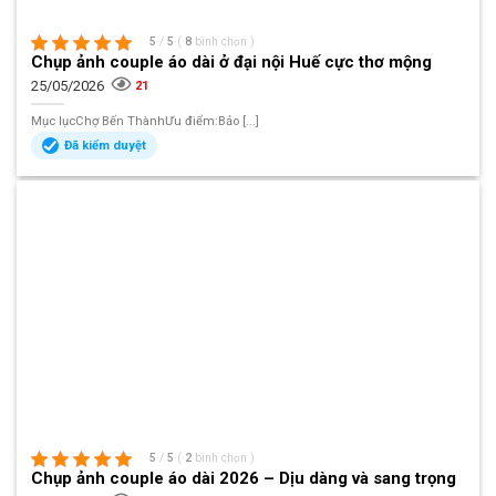
5
/
5
(
8
bình chọn
)
Chụp ảnh couple áo dài ở đại nội Huế cực thơ mộng
25/05/2026
21
Mục lụcChợ Bến ThànhƯu điểm:Bảo [...]
Đã kiểm duyệt
5
/
5
(
2
bình chọn
)
Chụp ảnh couple áo dài 2026 – Dịu dàng và sang trọng