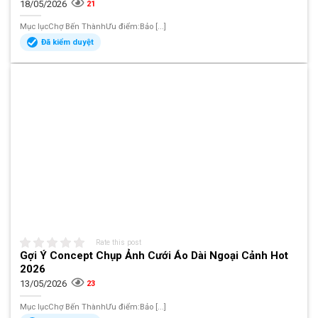
18/05/2026
21
Mục lụcChợ Bến ThànhƯu điểm:Bảo [...]
Đã kiểm duyệt
Rate this post
Gợi Ý Concept Chụp Ảnh Cưới Áo Dài Ngoại Cảnh Hot
2026
13/05/2026
23
Mục lụcChợ Bến ThànhƯu điểm:Bảo [...]