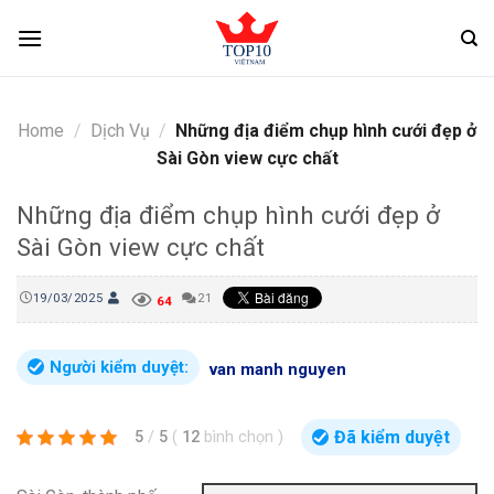
Skip
to
content
Home
/
Dịch Vụ
/
Những địa điểm chụp hình cưới đẹp ở
Sài Gòn view cực chất
Những địa điểm chụp hình cưới đẹp ở
Sài Gòn view cực chất
19/03/2025
21
64
Người kiểm duyệt:
van manh nguyen
Đã kiểm duyệt
5
/
5
(
12
bình chọn
)