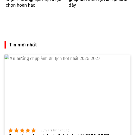
chọn hoàn hảo
đây
Tin mới nhất
5
/
5
(
2
bình chọn
)