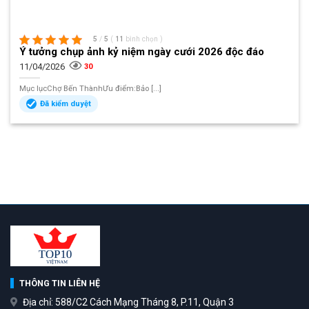
5
/
5
(
11
bình chọn
)
Ý tưởng chụp ảnh kỷ niệm ngày cưới 2026 độc đáo
11/04/2026
30
Mục lụcChợ Bến ThànhƯu điểm:Bảo [...]
Đã kiểm duyệt
THÔNG TIN LIÊN HỆ
Địa chỉ: 588/C2 Cách Mạng Tháng 8, P.11, Quận 3