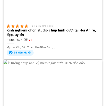
5
/
5
(
5
bình chọn
)
Kinh nghiệm chọn studio chụp hình cưới tại Hội An rẻ,
đẹp, uy tín
21/04/2026
21
Mục lụcChợ Bến ThànhƯu điểm:Bảo [...]
Đã kiểm duyệt