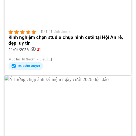
5
/
5
(
5
bình chọn
)
Kinh nghiệm chọn studio chụp hình cưới tại Hội An rẻ,
đẹp, uy tín
21/04/2026
21
Mục lụcHồ Gươm – Biểu [...]
Đã kiểm duyệt