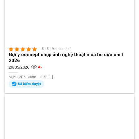
5
/
5
(
9
bình chọn
)
Gợi ý concept chụp ảnh nghệ thuật mùa hè cực chill
2026
29/05/2026
45
Mục lụcHồ Gươm – Biểu [...]
Đã kiểm duyệt