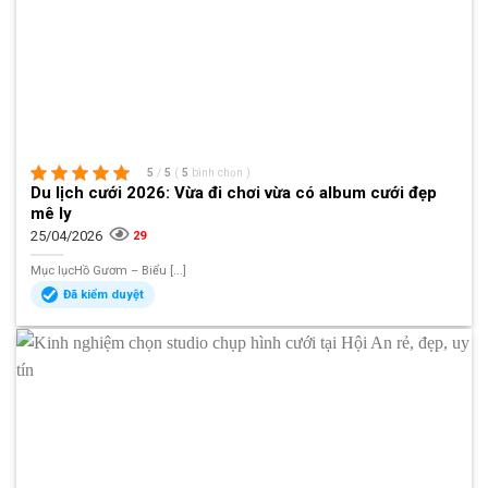
5
/
5
(
5
bình chọn
)
Du lịch cưới 2026: Vừa đi chơi vừa có album cưới đẹp
mê ly
25/04/2026
29
Mục lụcHồ Gươm – Biểu [...]
Đã kiểm duyệt