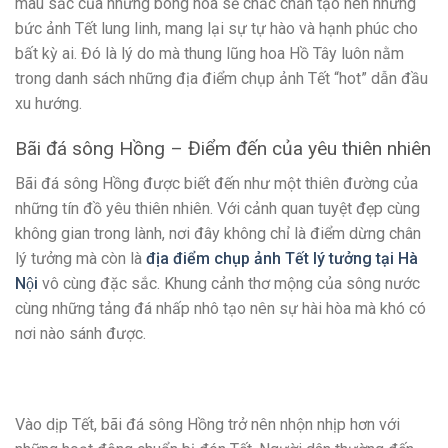
màu sắc của những bông hoa sẽ chắc chắn tạo nên những
bức ảnh Tết lung linh, mang lại sự tự hào và hạnh phúc cho
bất kỳ ai. Đó là lý do mà thung lũng hoa Hồ Tây luôn nằm
trong danh sách những địa điểm chụp ảnh Tết “hot” dẫn đầu
xu hướng.
Bãi đá sông Hồng – Điểm đến của yêu thiên nhiên
Bãi đá sông Hồng được biết đến như một thiên đường của
những tín đồ yêu thiên nhiên. Với cảnh quan tuyệt đẹp cùng
không gian trong lành, nơi đây không chỉ là điểm dừng chân
lý tưởng mà còn là
địa điểm chụp ảnh Tết lý tưởng tại Hà
Nội
vô cùng đặc sắc. Khung cảnh thơ mộng của sông nước
cùng những tảng đá nhấp nhô tạo nên sự hài hòa mà khó có
nơi nào sánh được.
Vào dịp Tết, bãi đá sông Hồng trở nên nhộn nhịp hơn với