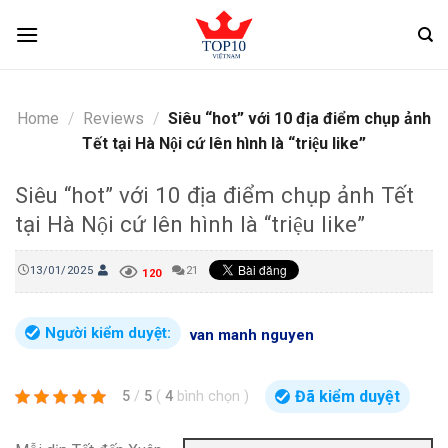
Skip
to
content
Home
/
Reviews
/
Siêu “hot” với 10 địa điểm chụp ảnh
Tết tại Hà Nội cứ lên hình là “triệu like”
Siêu “hot” với 10 địa điểm chụp ảnh Tết
tại Hà Nội cứ lên hình là “triệu like”
13/01/2025
21
120
Người kiểm duyệt:
van manh nguyen
Đã kiểm duyệt
5
/
5
(
4
bình chọn
)