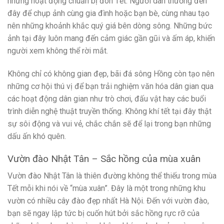
những hoạt động chuẩn bị đón Tết. Người dân thường đến
đây để chụp ảnh cùng gia đình hoặc bạn bè, cùng nhau tạo
nên những khoảnh khắc quý giá bên dòng sông. Những bức
ảnh tại đây luôn mang đến cảm giác gần gũi và ấm áp, khiến
người xem không thể rời mắt.
Không chỉ có không gian đẹp, bãi đá sông Hồng còn tạo nên
những cơ hội thú vị để bạn trải nghiệm văn hóa dân gian qua
các hoạt động dân gian như trò chơi, đấu vật hay các buổi
trình diễn nghệ thuật truyền thống. Không khí tết tại đây thật
sự sôi động và vui vẻ, chắc chắn sẽ để lại trong bạn những
dấu ấn khó quên.
Vườn đào Nhật Tân – Sắc hồng của mùa xuân
Vườn đào Nhật Tân là thiên đường không thể thiếu trong mùa
Tết mỗi khi nói về “mùa xuân”. Đây là một trong những khu
vườn có nhiều cây đào đẹp nhất Hà Nội. Đến với vườn đào,
bạn sẽ ngay lập tức bị cuốn hút bởi sắc hồng rực rỡ của