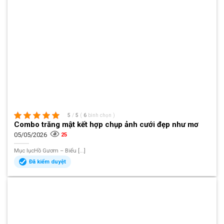
5
/
5
(
6
bình chọn
)
Combo trăng mật kết hợp chụp ảnh cưới đẹp như mơ
05/05/2026
25
Mục lụcHồ Gươm – Biểu [...]
Đã kiểm duyệt