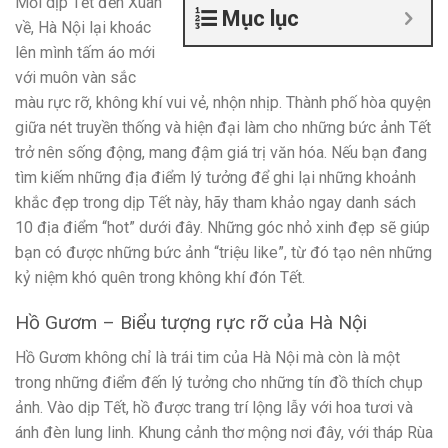
Mỗi dịp Tết đến Xuân
Mục lục
về, Hà Nội lại khoác
lên mình tấm áo mới
với muôn vàn sắc
màu rực rỡ, không khí vui vẻ, nhộn nhịp. Thành phố hòa quyện
giữa nét truyền thống và hiện đại làm cho những bức ảnh Tết
trở nên sống động, mang đậm giá trị văn hóa. Nếu bạn đang
tìm kiếm những địa điểm lý tưởng để ghi lại những khoảnh
khắc đẹp trong dịp Tết này, hãy tham khảo ngay danh sách
10 địa điểm “hot” dưới đây. Những góc nhỏ xinh đẹp sẽ giúp
bạn có được những bức ảnh “triệu like”, từ đó tạo nên những
kỷ niệm khó quên trong không khí đón Tết.
Hồ Gươm – Biểu tượng rực rỡ của Hà Nội
Hồ Gươm không chỉ là trái tim của Hà Nội mà còn là một
trong những điểm đến lý tưởng cho những tín đồ thích chụp
ảnh. Vào dịp Tết, hồ được trang trí lộng lẫy với hoa tươi và
ánh đèn lung linh. Khung cảnh thơ mộng nơi đây, với tháp Rùa