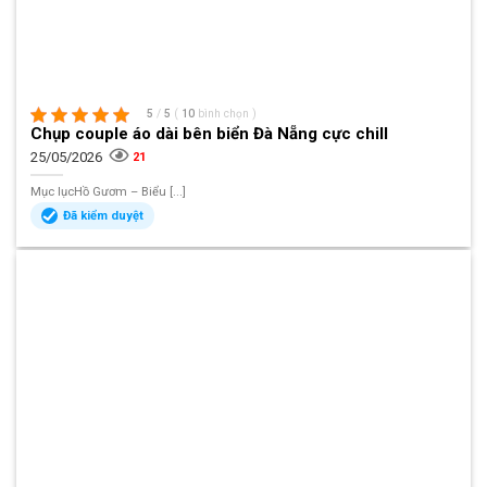
5
/
5
(
10
bình chọn
)
Chụp couple áo dài bên biển Đà Nẵng cực chill
25/05/2026
21
Mục lụcHồ Gươm – Biểu [...]
Đã kiểm duyệt