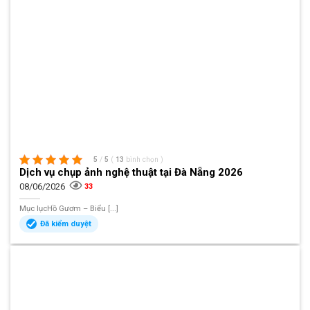
5
/
5
(
13
bình chọn
)
Dịch vụ chụp ảnh nghệ thuật tại Đà Nẵng 2026
08/06/2026
33
Mục lụcHồ Gươm – Biểu [...]
Đã kiểm duyệt