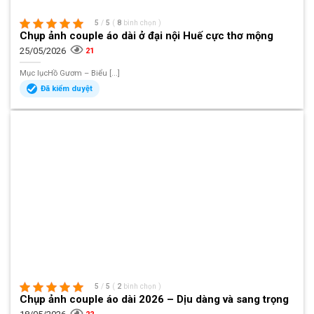
5
/
5
(
8
bình chọn
)
Chụp ảnh couple áo dài ở đại nội Huế cực thơ mộng
25/05/2026
21
Mục lụcHồ Gươm – Biểu [...]
Đã kiểm duyệt
5
/
5
(
2
bình chọn
)
Chụp ảnh couple áo dài 2026 – Dịu dàng và sang trọng