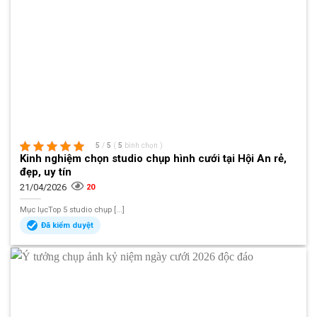
5
/
5
(
5
bình chọn
)
Kinh nghiệm chọn studio chụp hình cưới tại Hội An rẻ,
đẹp, uy tín
21/04/2026
20
Mục lụcTop 5 studio chụp [...]
Đã kiểm duyệt