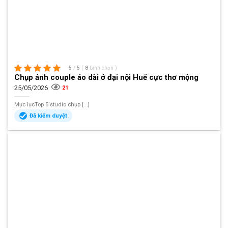
5
/
5
(
8
bình chọn
)
Chụp ảnh couple áo dài ở đại nội Huế cực thơ mộng
25/05/2026
21
Mục lụcTop 5 studio chụp [...]
Đã kiểm duyệt