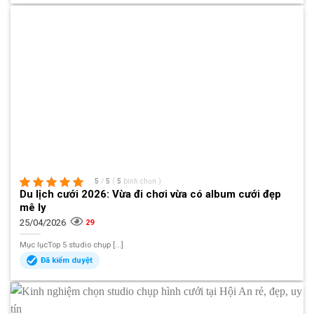
5
/
5
(
5
bình chọn
)
Du lịch cưới 2026: Vừa đi chơi vừa có album cưới đẹp
mê ly
25/04/2026
29
Mục lụcTop 5 studio chụp [...]
Đã kiểm duyệt