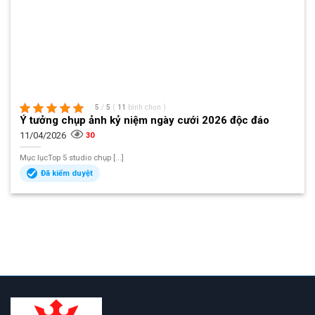
5
/
5
(
11
bình chọn
)
Ý tưởng chụp ảnh kỷ niệm ngày cưới 2026 độc đáo
11/04/2026
30
Mục lụcTop 5 studio chụp [...]
Đã kiểm duyệt