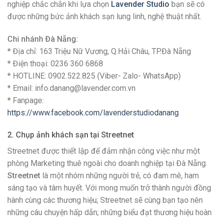
nghiệp chắc chắn khi lựa chọn
Lavender Studio
bạn sẽ có
được những bức ảnh khách sạn lung linh, nghệ thuật nhất.
Chi nhánh Đà Nẵng:
* Địa chỉ: 163 Triệu Nữ Vương, Q.Hải Châu, TP.Đà Nẵng
* Điện thoại: 0236 360 6868
* HOTLINE: 0902.522.825 (Viber- Zalo- WhatsApp)
* Email: info.danang@lavender.com.vn
* Fanpage:
https://www.facebook.com/lavenderstudiodanang
2. Chụp ảnh khách sạn tại Streetnet
Streetnet được thiết lập để đảm nhận công việc như một
phòng Marketing thuê ngoài cho doanh nghiệp tại Đà Nẵng.
Streetnet
là một nhóm những người trẻ, có đam mê, ham
sáng tạo và tâm huyết. Với mong muốn trở thành người đồng
hành cùng các thương hiệu; Streetnet sẽ cùng bạn tạo nên
những câu chuyện hấp dẫn; những biểu đạt thương hiệu hoàn