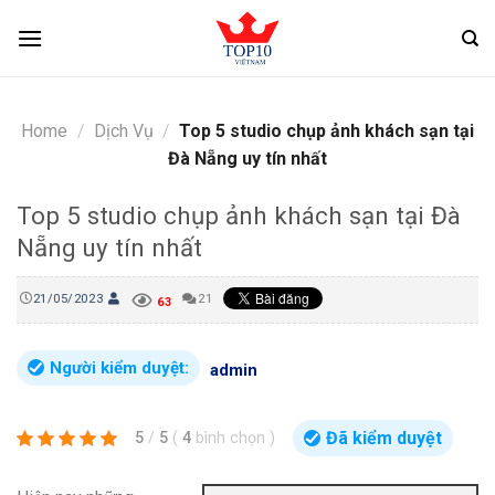
Skip
to
content
Home
/
Dịch Vụ
/
Top 5 studio chụp ảnh khách sạn tại
Đà Nẵng uy tín nhất
Top 5 studio chụp ảnh khách sạn tại Đà
Nẵng uy tín nhất
21/05/2023
21
63
Người kiểm duyệt:
admin
Đã kiểm duyệt
5
/
5
(
4
bình chọn
)