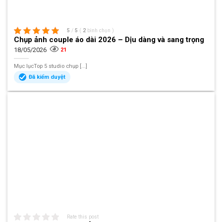
5
/
5
(
2
bình chọn
)
Chụp ảnh couple áo dài 2026 – Dịu dàng và sang trọng
18/05/2026
21
Mục lụcTop 5 studio chụp [...]
Đã kiểm duyệt
Rate this post