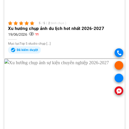
5
/
5
(
2
bình chọn
)
Xu hướng chụp ảnh du lịch hot nhất 2026-2027
19/06/2026
11
Mục lụcTop 5 studio chụp [...]
Đã kiểm duyệt