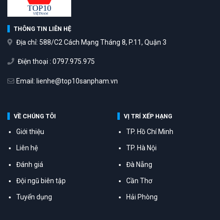
THÔNG TIN LIÊN HỆ
Địa chỉ: 588/C2 Cách Mạng Tháng 8, P.11, Quận 3
Điện thoại : 0797.975.975
Email: lienhe@top10sanpham.vn
VỀ CHÚNG TÔI
VỊ TRÍ XẾP HẠNG
Giới thiệu
TP. Hồ Chí Minh
Liên hệ
TP. Hà Nội
Đánh giá
Đà Nẵng
Đội ngũ biên tập
Cần Thơ
Tuyển dụng
Hải Phòng