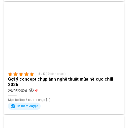
5
/
5
(
9
bình chọn
)
Gợi ý concept chụp ảnh nghệ thuật mùa hè cực chill
2026
29/05/2026
44
Mục lụcTop 5 studio chụp [...]
Đã kiểm duyệt