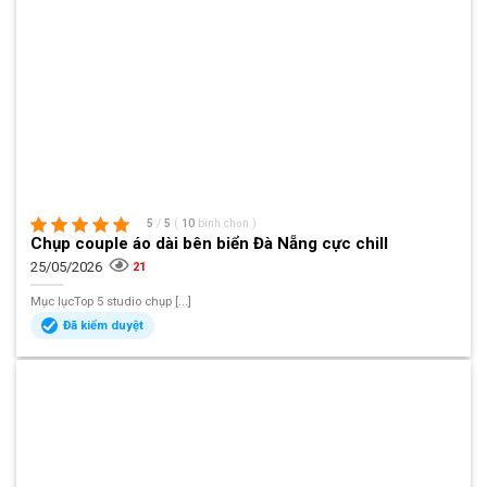
5
/
5
(
10
bình chọn
)
Chụp couple áo dài bên biển Đà Nẵng cực chill
25/05/2026
21
Mục lụcTop 5 studio chụp [...]
Đã kiểm duyệt