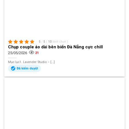
5
/
5
(
10
bình chọn
)
Chụp couple áo dài bên biển Đà Nẵng cực chill
25/05/2026
21
Mục lục1. Lavender Studio – [...]
Đã kiểm duyệt