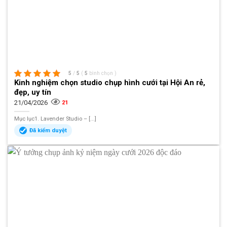
5
/
5
(
5
bình chọn
)
Kinh nghiệm chọn studio chụp hình cưới tại Hội An rẻ,
đẹp, uy tín
21/04/2026
21
Mục lục1. Lavender Studio – [...]
Đã kiểm duyệt