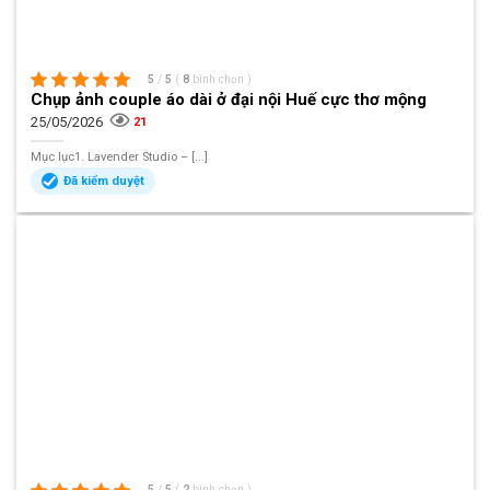
5
/
5
(
8
bình chọn
)
Chụp ảnh couple áo dài ở đại nội Huế cực thơ mộng
25/05/2026
21
Mục lục1. Lavender Studio – [...]
Đã kiểm duyệt
5
/
5
(
2
bình chọn
)