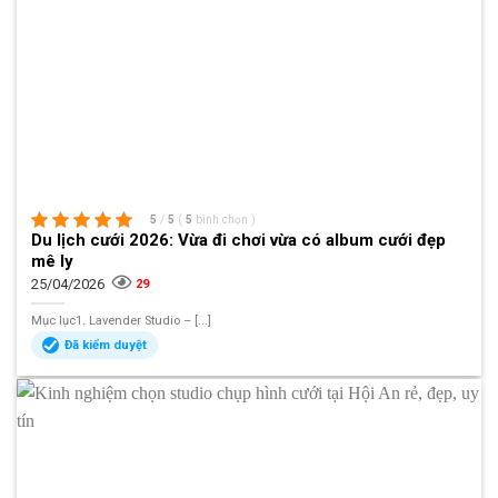
5
/
5
(
5
bình chọn
)
Du lịch cưới 2026: Vừa đi chơi vừa có album cưới đẹp
mê ly
25/04/2026
29
Mục lục1. Lavender Studio – [...]
Đã kiểm duyệt