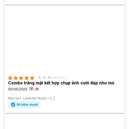
5
/
5
(
6
bình chọn
)
Combo trăng mật kết hợp chụp ảnh cưới đẹp như mơ
05/05/2026
25
Mục lục1. Lavender Studio – [...]
Đã kiểm duyệt