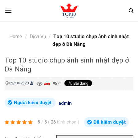
Skip
to
content
Home
/
Dịch Vụ
/
Top 10 studio chụp ảnh sinh nhật
đẹp ở Đà Nẵng
Top 10 studio chụp ảnh sinh nhật đẹp ở
Đà Nẵng
02/10/2023
21
408
Người kiểm duyệt:
admin
Đã kiểm duyệt
5
/
5
(
26
bình chọn
)