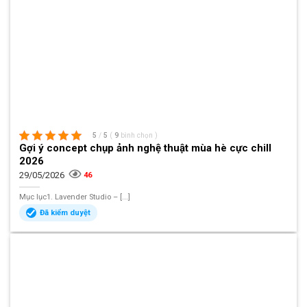
5
/
5
(
9
bình chọn
)
Gợi ý concept chụp ảnh nghệ thuật mùa hè cực chill
2026
29/05/2026
46
Mục lục1. Lavender Studio – [...]
Đã kiểm duyệt