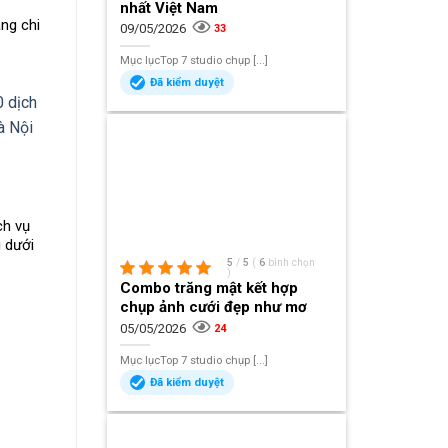
nhất Việt Nam
ẵng chi
09/05/2026
33
Mục lụcTop 7 studio chụp [...]
Đã kiểm duyệt
ch vụ
i dưới
5
/
5
(
6
bình chọn
)
Combo trăng mật kết hợp
chụp ảnh cưới đẹp như mơ
05/05/2026
24
Mục lụcTop 7 studio chụp [...]
Đã kiểm duyệt