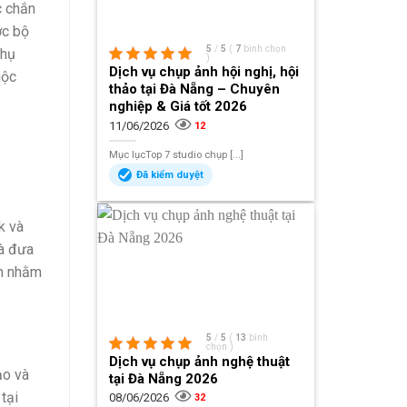
c chắn
ợc bộ
5
/
5
(
7
bình chọn
phụ
)
Dịch vụ chụp ảnh hội nghị, hội
uộc
thảo tại Đà Nẵng – Chuyên
nghiệp & Giá tốt 2026
11/06/2026
12
Mục lụcTop 7 studio chụp [...]
Đã kiểm duyệt
k và
và đưa
ạn nhằm
5
/
5
(
13
bình
chọn
)
Dịch vụ chụp ảnh nghệ thuật
ạo và
tại Đà Nẵng 2026
tại
08/06/2026
32