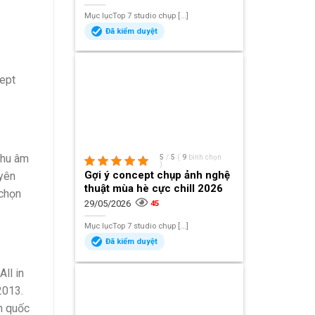
Mục lụcTop 7 studio chụp [...]
Đã kiểm duyệt
cept
thu âm
5
/
5
(
9
bình chọn
)
Gợi ý concept chụp ảnh nghệ
uyên
thuật mùa hè cực chill 2026
 chọn
29/05/2026
45
Mục lụcTop 7 studio chụp [...]
Đã kiểm duyệt
ll in
2013.
n quốc