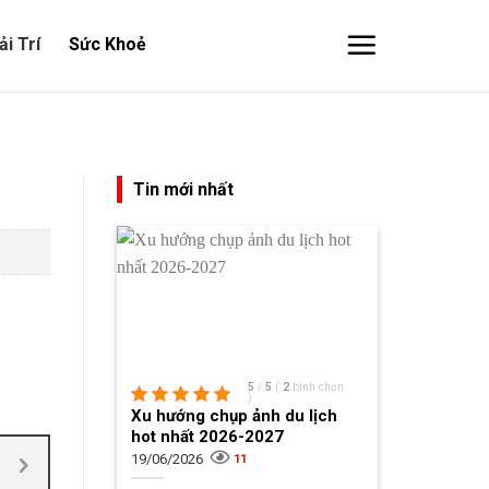
ải Trí
Sức Khoẻ
Tin mới nhất
5
/
5
(
2
bình chọn
)
Xu hướng chụp ảnh du lịch
hot nhất 2026-2027
19/06/2026
11