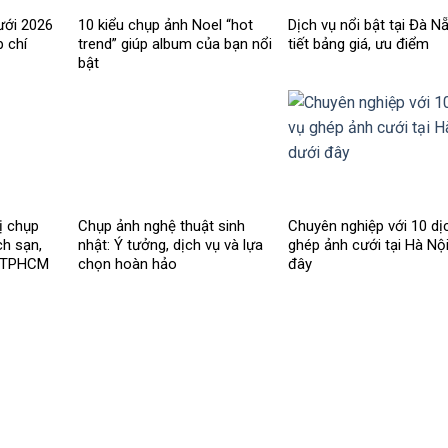
ưới 2026
10 kiểu chụp ảnh Noel “hot
Dịch vụ nổi bật tại Đà N
p chí
trend” giúp album của bạn nổi
tiết bảng giá, ưu điểm
bật
ị chụp
Chụp ảnh nghệ thuật sinh
Chuyên nghiệp với 10 dị
ch sạn,
nhật: Ý tưởng, dịch vụ và lựa
ghép ảnh cưới tại Hà Nộ
ại TPHCM
chọn hoàn hảo
đây