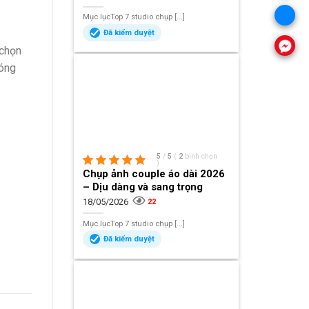
Mục lụcTop 7 studio chụp [...]
Đã kiểm duyệt
 chọn
hóng
5
/
5
(
2
bình chọn
)
Chụp ảnh couple áo dài 2026
– Dịu dàng và sang trọng
18/05/2026
22
Mục lụcTop 7 studio chụp [...]
Đã kiểm duyệt