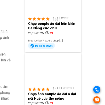
5
/
5
(
10
bình
chọn
)
Chụp couple áo dài bên biển
Đà Nẵng cực chill
bố bà
25/05/2026
21
ụp ảnh
Mục lụcTop 7 studio chụp [...]
Đã kiểm duyệt
hiên
 lên vẻ
hu âm
5
/
5
(
8
bình chọn
)
, phòng
Chụp ảnh couple áo dài ở đại
ẻ nhạc
nội Huế cực thơ mộng
25/05/2026
21