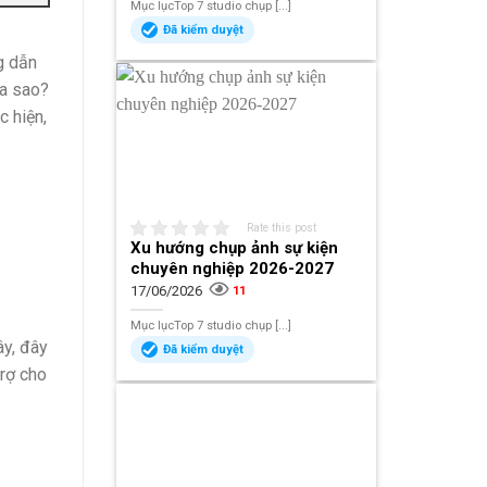
Mục lụcTop 7 studio chụp [...]
Đã kiểm duyệt
g dẫn
ra sao?
 hiện,
Rate this post
Xu hướng chụp ảnh sự kiện
chuyên nghiệp 2026-2027
17/06/2026
11
Mục lụcTop 7 studio chụp [...]
ây, đây
Đã kiểm duyệt
trợ cho