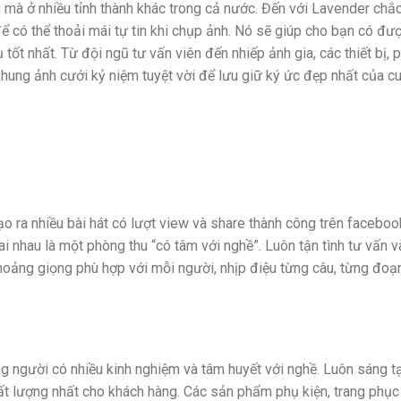
g mà ở nhiều tỉnh thành khác trong cả nước. Đến với Lavender chắ
ể có thể thoải mái tự tin khi chụp ảnh. Nó sẽ giúp cho bạn có đư
tốt nhất. Từ đội ngũ tư vấn viên đến nhiếp ảnh gia, các thiết bị, 
hung ảnh cưới kỷ niệm tuyệt vời để lưu giữ ký ức đẹp nhất của c
o ra nhiều bài hát có lượt view và share thành công trên faceboo
ai nhau là một phòng thu “có tâm với nghề”. Luôn tận tình tư vấn 
 khoảng giọng phù hợp với mỗi người, nhịp điệu từng câu, từng đo
g người có nhiều kinh nghiệm và tâm huyết với nghề. Luôn sáng t
 lượng nhất cho khách hàng. Các sản phẩm phụ kiện, trang phục 