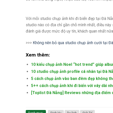
Với mỗi studio chụp ảnh khi đi biển đẹp tại Đà Nẵ
studio nào có địa chỉ gần chỗ mình nhất, điều này
đánh giá được mức độ uy tín, khách quan nhất nữa
>>>
Không nên bỏ qua studio chụp ảnh cưới tại Đ
Xem thêm:
10 kiểu chụp ảnh Noel “hot trend” giúp albu
10 studio chụp ảnh profile cá nhân tại Đà 
5 cách chụp ảnh vào ban đêm đẹp không th
5++ cách chụp ảnh khi đi biển với váy dài n
[Toplist Đà Nẵng] Reviews những địa điểm 
Danh mục:
Dịch Vụ
Du lịch
Giải Trí