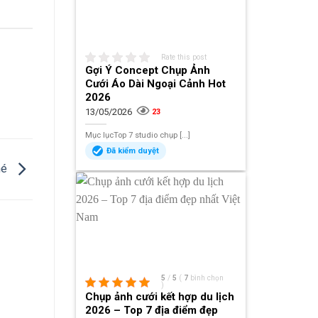
Rate this post
Gợi Ý Concept Chụp Ảnh
Cưới Áo Dài Ngoại Cảnh Hot
2026
13/05/2026
23
Mục lụcTop 7 studio chụp [...]
Đã kiểm duyệt
hé
5
/
5
(
7
bình chọn
)
Chụp ảnh cưới kết hợp du lịch
2026 – Top 7 địa điểm đẹp