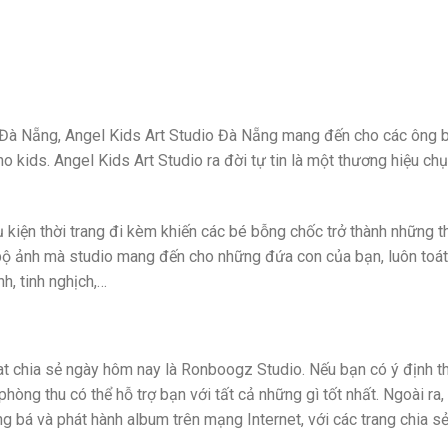
ở Đà Nẵng, Angel Kids Art Studio Đà Nẵng mang đến cho các ông 
o kids. Angel Kids Art Studio ra đời tự tin là một thương hiệu ch
kiện thời trang đi kèm khiến các bé bỗng chốc trở thành những t
ộ ảnh mà studio mang đến cho những đứa con của bạn, luôn toát
h, tinh nghịch,…
at chia sẻ ngày hôm nay là Ronboogz Studio. Nếu bạn có ý định t
hòng thu có thể hỗ trợ bạn với tất cả những gì tốt nhất. Ngoài ra
ng bá và phát hành album trên mạng Internet, với các trang chia s
…