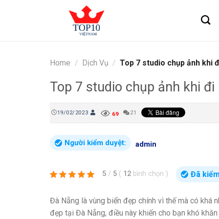
Skip
to
content
Home
/
Dịch Vụ
/
Top 7 studio chụp ảnh khi đ
Top 7 studio chụp ảnh khi đi
19/02/2023
21
69
Người kiểm duyệt:
admin
Đã kiểm
5
/
5
(
12
bình chọn
)
Đà Nẵng là vùng biển đẹp chính vì thế mà có khá n
đẹp tại Đà Nẵng, điều này khiến cho bạn khó khăn