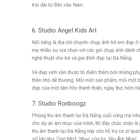
trải dài từ Bắc vào Nam.
6. Studio Angel Kids Art
Nổi tiếng là địa chỉ chuyên chụp ảnh trẻ em đẹp 
mẹ nhiều sự lựa chọn với các gói chụp ảnh dành ch
nghệ thuật cho bé và gia đình đẹp tại Đà Nẵng.
Vẻ đẹp xinh xắn được tô điểm thêm bởi những phụ 
thần nhỏ dễ thương. Mỗi một sản phẩm, mỗi một b
đẹp của một tâm hồn thánh thiện, ngây thơ, hóm hỉn
7. Studio Ronboogz
Phòng thu âm thanh tại Đà Nẵng cuối cùng mà Inh
cho dự án âm nhạc của mình, thì đây chắc chắn là p
thu âm thanh tại Đà Nẵng này còn hỗ trợ ca sĩ quả
số lớn như Zing Mp3, Nhạc của tui, Yêu Âm Nhạc,