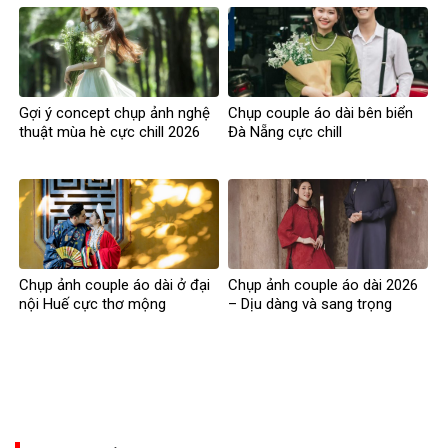
Gợi ý concept chụp ảnh nghệ
Chụp couple áo dài bên biển
thuật mùa hè cực chill 2026
Đà Nẵng cực chill
Chụp ảnh couple áo dài ở đại
Chụp ảnh couple áo dài 2026
nội Huế cực thơ mộng
– Dịu dàng và sang trọng