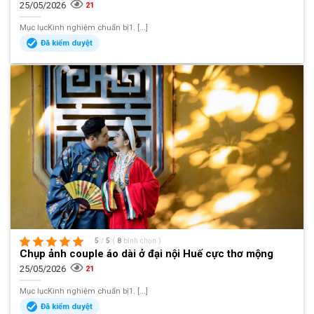
25/05/2026
21
Mục lụcKinh nghiệm chuẩn bị1. [...]
Đã kiểm duyệt
5
/
5
(
8
bình chọn
)
Chụp ảnh couple áo dài ở đại nội Huế cực thơ mộng
25/05/2026
21
Mục lụcKinh nghiệm chuẩn bị1. [...]
Đã kiểm duyệt