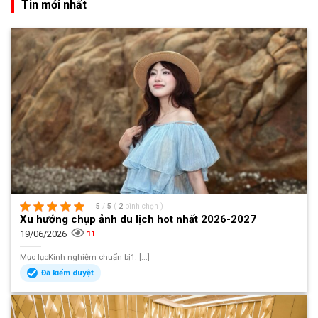
Tin mới nhất
5
/
5
(
2
bình chọn
)
Xu hướng chụp ảnh du lịch hot nhất 2026-2027
19/06/2026
11
Mục lụcKinh nghiệm chuẩn bị1. [...]
Đã kiểm duyệt