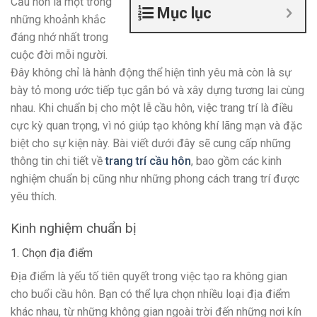
Cầu hôn là một trong
Mục lục
những khoảnh khắc
đáng nhớ nhất trong
cuộc đời mỗi người.
Đây không chỉ là hành động thể hiện tình yêu mà còn là sự
bày tỏ mong ước tiếp tục gắn bó và xây dựng tương lai cùng
nhau. Khi chuẩn bị cho một lễ cầu hôn, việc trang trí là điều
cực kỳ quan trọng, vì nó giúp tạo không khí lãng mạn và đặc
biệt cho sự kiện này. Bài viết dưới đây sẽ cung cấp những
thông tin chi tiết về
trang trí cầu hôn
, bao gồm các kinh
nghiệm chuẩn bị cũng như những phong cách trang trí được
yêu thích.
Kinh nghiệm chuẩn bị
1. Chọn địa điểm
Địa điểm là yếu tố tiên quyết trong việc tạo ra không gian
cho buổi cầu hôn. Bạn có thể lựa chọn nhiều loại địa điểm
khác nhau, từ những không gian ngoài trời đến những nơi kín