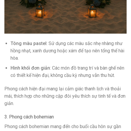
Tông màu pastel
: Sử dụng các màu sắc nhẹ nhàng như
hồng nhạt, xanh dương hoặc xám để tạo nên tổng thể hài
hòa.
Hình khối đơn giản
: Các món đồ trang trí và bàn ghế nên
có thiết kế hiện đại, không cầu kỳ nhưng vẫn thu hút.
Phong cách hiện đại mang lại cảm giác thanh lịch và thoải
mái, thích hợp cho những cặp đôi yêu thích sự tinh tế và đơn
giản.
3. Phong cách bohemian
Phong cách bohemian mang đến cho buổi cầu hôn sự gần