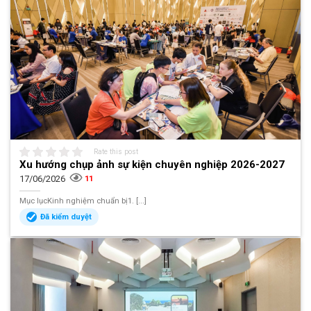
Rate this post
Xu hướng chụp ảnh sự kiện chuyên nghiệp 2026-2027
17/06/2026
11
Mục lụcKinh nghiệm chuẩn bị1. [...]
Đã kiểm duyệt