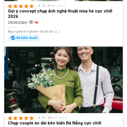
5
/
5
(
9
bình chọn
)
Gợi ý concept chụp ảnh nghệ thuật mùa hè cực chill
2026
29/05/2026
46
Mục lụcKinh nghiệm chuẩn bị1. [...]
Đã kiểm duyệt
5
/
5
(
10
bình chọn
)
Chụp couple áo dài bên biển Đà Nẵng cực chill