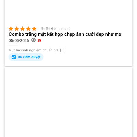
5
/
5
(
6
bình chọn
)
Combo trăng mật kết hợp chụp ảnh cưới đẹp như mơ
05/05/2026
25
Mục lụcKinh nghiệm chuẩn bị1. [...]
Đã kiểm duyệt