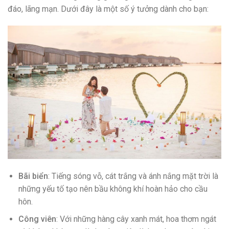
đáo, lãng mạn. Dưới đây là một số ý tưởng dành cho bạn:
Bãi biển
: Tiếng sóng vỗ, cát trắng và ánh nắng mặt trời là
những yếu tố tạo nên bầu không khí hoàn hảo cho cầu
hôn.
Công viên
: Với những hàng cây xanh mát, hoa thơm ngát