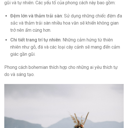
gũi và tự nhiên. Các yếu tố của phong cách này bao gồm:
Đệm lớn và thảm trải sàn
: Sử dụng những chiếc đệm đa
sắc và thảm trải sàn nhiều hoa văn sẽ khiến không gian
trở nên ấm cúng hơn.
Chi tiết trang trí tự nhiên
: Những cảm hứng từ thiên
nhiên như gỗ, đá và các loại cây cảnh sẽ mang đến cảm
giác gần gũi.
Phong cách bohemian thích hợp cho những ai yêu thích tự
do và sáng tạo.